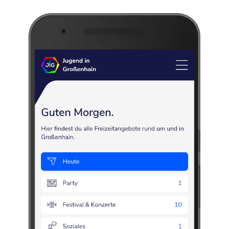
Tischtennis für Kinder und
Jugendliche
Sport
Training
Ballsport
Kinder
Jugendliche
Tischtennis
Do., 13.08.2026, 17:00
–
19:00