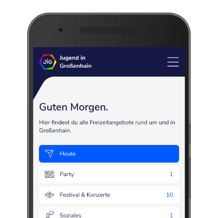
Karate
Training
Sport
Kampfsport
Disziplin
Fr., 07.08.2026, 17:30
–
19:30
Martin-Scheumann-Straße 12
,
01558
Großenhain