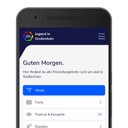
Judo
Sport
Training
Bewegung
Kampfsport
Mo., 10.08.2026, 17:00
–
18:30
Am Marstall 4
,
01558
Großenhain