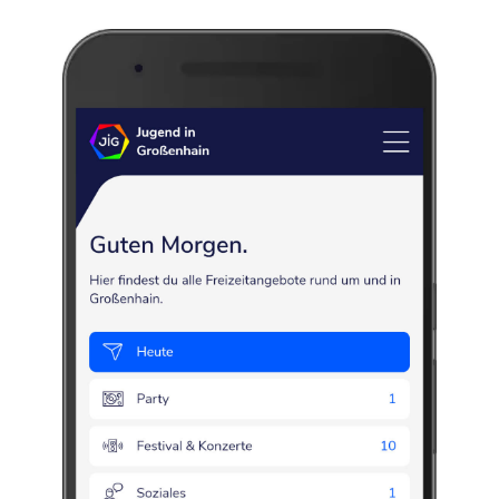
„Zukunft Jugend 21“ e.V.
Jugendarbeit
Jugendtreff
Freizeit
Jugend
Am Marstall 1
,
01558
Großenhain
Karte