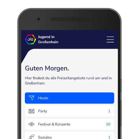
Jugendclub Downstairs/ Roll-
Laden e.V.
Jugendarbeit
Jugendtreff
Freizeit
Am Marstall 1
,
01558
Großenhain