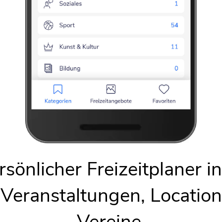
Einrichtung
. Co. bereitgestellt. Ihre IP-
Server von Stadia Maps, Ltd. Co.
Zabeltitz-In
erden.
Am Park 1
,
0
igen
sönlicher Freizeitplaner i
n-1280.html
 Veranstaltungen, Locatio
Vereine.