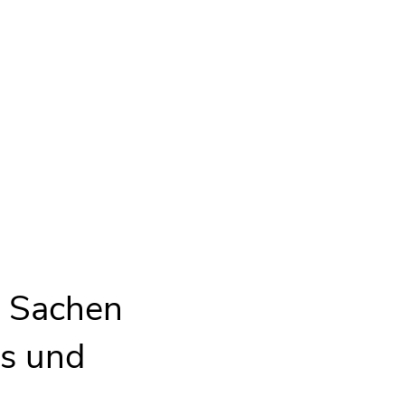
formation
1561
Großenhain OT Zabeltitz
n Sachen
ns und