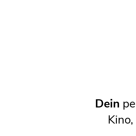
Am Park 1
,
01561
Großenhain OT Zabeltitz
Karte
Die Kartendaten werden von Stadia Maps, Ltd
Adresse wird beim Abruf der Karte an den 
übertragen, diese kann dort protokolliert w
Karte anze
Kontakt
Dein
per
WEBSEITE
grossenhain.de/zabeltitz-informatio
Kino,
TELEFON
03522 304277
E-MAIL
zabeltitz@stadt.grossenhain.de