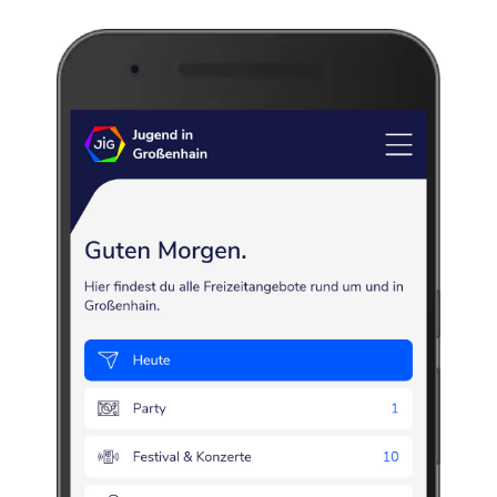
itz
a
Teich
Spaziergang