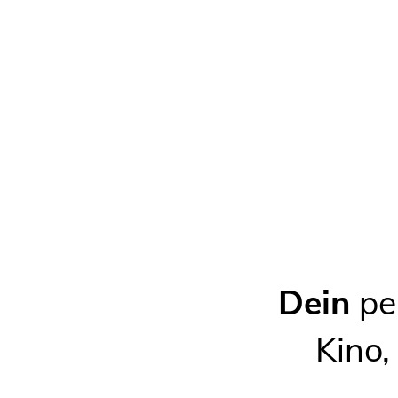
Karte
Die Kartendaten werden von Stadia Maps, Lt
diese kann dort protokolliert werden.
Kontakt
WEBSEITE
gymnasium-grossenhain.de
E-MAIL
siemens.gymnasium@arcor.de
Dein
per
TELEFON
03522 507030
Kino,
FAX
03522 502980