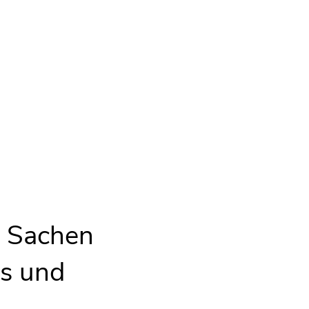
 von Stadia Maps, Ltd. Co. übertragen,
n Sachen
ns und