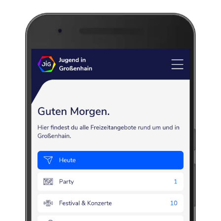
s-Gymnasium Großenhain
tagsangebot
Sprache
Lernen
Gymnasium
Volleyball