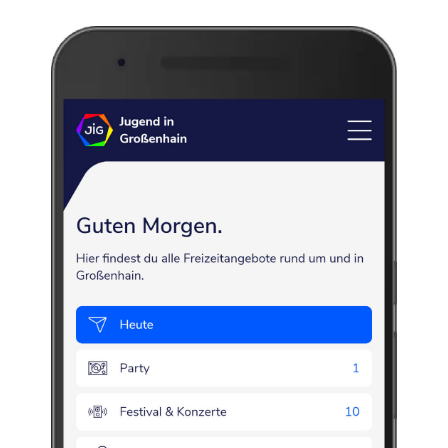
MX
Halfpipe
Jugendliche
d. Co. bereitgestellt. Ihre IP-Adresse wird beim Abruf der Karte an den Server