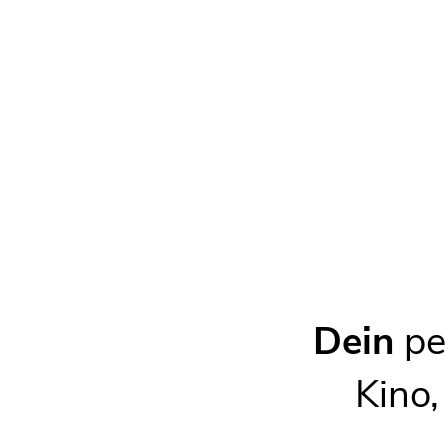
Kontakt
Facebook
Melden
Fehler melden
Dein
per
Kino,