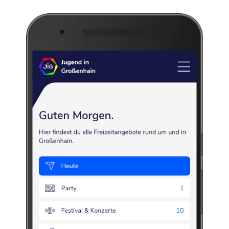
abeltitz
im Auftrag von Nickel Pflugk anstelle der alten Holzkirche aus dem Jahr 1495 
ar ist. Der Sandsteinaltar und der Taufstein sind Werke des Dresdner Bildhauers
on Wackerbarth beigesetzt.
d. Co. bereitgestellt. Ihre IP-Adresse wird beim Abruf der Karte an den Server