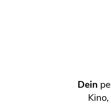
diese kann dort protokolliert werden.
Melden
Fehler melden
Dein
per
Kino,