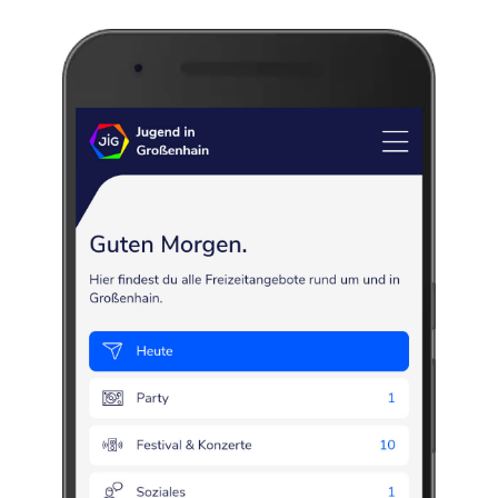
Jugendclub
Downstairs
Party
Jugendarbeit
Jugendclub
Jugendtreff
Am Marstall 1
,
01558
Großenhain
Der Jugendclub „Downstairs“ ist ein öffentlicher, neutraler Treffpunkt für
Kinder, Jugendliche und junge Erwachsene.
Betreiber des Jugendclubs ist der "Roll-Laden e. V. "