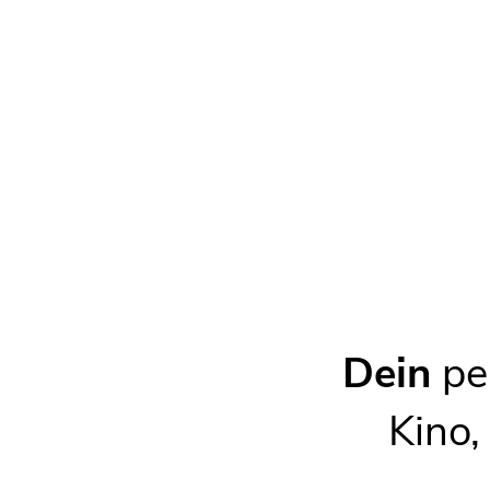
Veranstaltungen
Jugendchor Großenhain-Reinersdorf
Do., 13.08.2026, 15:15
–
16:45
Spielbühne Großenhain - Probe Er
Mo., 10.08.2026, 19:30
Singgemeinschaft Großenhain e.V. -
Do., 13.08.2026, 19:00
–
21:00
Männerchor Großenhain-Reinersdor
Mi., 02.09.2026, 19:30
Männerchor Großenhain-Reinersdor
Dein
per
Mi., 26.08.2026, 19:30
Kino,
Melden
Fehler melden