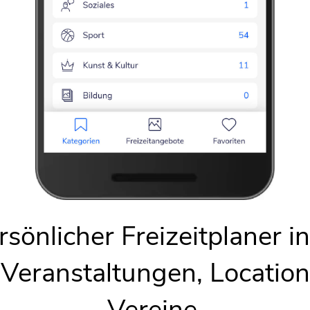
Karte anzeigen
-Ebersbach - Probe
wachsenengruppe
 Probe
f
f
sönlicher Freizeitplaner i
 Veranstaltungen, Locatio
Vereine.