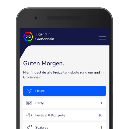
Diakonie Meißen
gGmbH
Diakonie
Kirche
Nächstenliebe
Miteinander
Sozial
Familienzentrum
Tafel
Naundorfer Straße 9
,
01558
Großenhain
Die Diakonie ist der soziale Dienst der evangelischen Kirche. Sie hat die
Aufgabe, Menschen - besonders in Not- und Konfliktsituationen – zu
helfen. Sie ist praktisch gelebtes Zeugnis der Liebe Gottes.