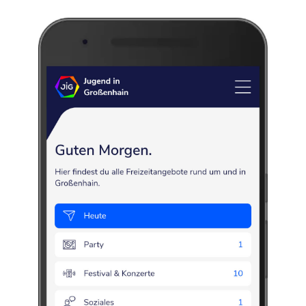
Museum Alte
Lateinschule
Kirchplatz 4
,
01558
Großenhain
Das Museum Alte Lateinschule ist ein barockes Gebäude im Stadtkern
von Großenhain, das auf den Grundmauern eines nach 1540
entstandenen Vorgängerbaues steht. Es gilt deshalb als eines der ältesten
Gebäude Großenhains und beheimatet heute das 1907 an dieser Stelle
begründete Museum der Stadt.